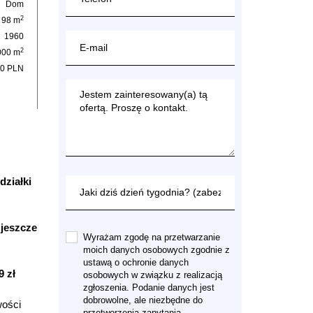
Dom
2
98 m
1960
2
000 m
00 PLN
działki
 jeszcze
Wyrażam zgodę na przetwarzanie
moich danych osobowych zgodnie z
ustawą o ochronie danych
9 zł
osobowych w związku z realizacją
zgłoszenia. Podanie danych jest
dobrowolne, ale niezbędne do
wości
przetworzenia zapytania.