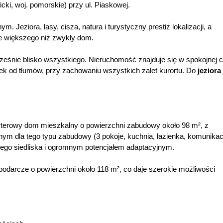
ki, woj. pomorskie) przy ul. Piaskowej.
. Jeziora, lasy, cisza, natura i turystyczny prestiż lokalizacji, a
e większego niż zwykły dom.
cześnie blisko wszystkiego. Nieruchomość znajduje się w spokojnej 
ek od tłumów, przy zachowaniu wszystkich zalet kurortu. Do
jeziora
rterowy dom mieszkalny o powierzchni zabudowy około 98 m², z
m dla tego typu zabudowy (3 pokoje, kuchnia, łazienka, komunikac
go siedliska i ogromnym potencjałem adaptacyjnym.
odarcze o powierzchni około 118 m², co daje szerokie możliwości