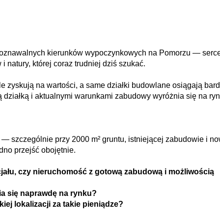
ozpoznawalnych kierunków wypoczynkowych na Pomorzu — serc
i natury, której coraz trudniej dziś szukać.
ale zyskują na wartości, a same działki budowlane osiągają bar
ą działką i aktualnymi warunkami zabudowy wyróżnia się na ryn
— szczególnie przy 2000 m² gruntu, istniejącej zabudowie i n
dno przejść obojętnie.
ncjału, czy nieruchomość z gotową zabudową i możliwością
ia się naprawdę na rynku?
iej lokalizacji za takie pieniądze?