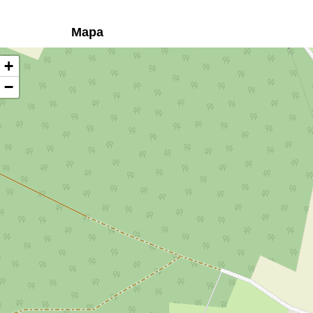
Mapa
+
−