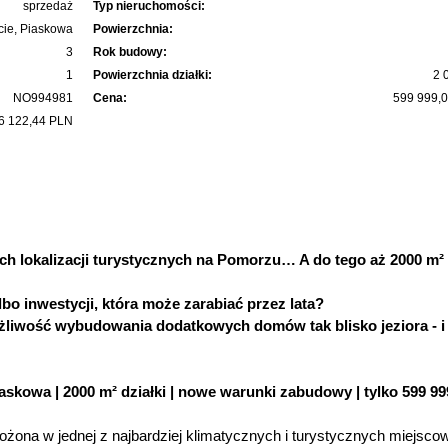
sprzedaż
Typ nieruchomości:
ie, Piaskowa
Powierzchnia:
3
Rok budowy:
1
Powierzchnia działki:
2 
NO994981
Cena:
599 999,
6 122,44 PLN
nych lokalizacji turystycznych na Pomorzu… A do tego aż 2000 m² 
bo inwestycji, która może zarabiać przez lata?
żliwość wybudowania dodatkowych domów tak blisko jeziora - i
askowa | 2000 m² działki | nowe warunki zabudowy | tylko 599 99
żona w jednej z najbardziej klimatycznych i turystycznych miejsco