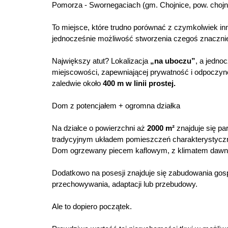
Pomorza - Swornegaciach (gm. Chojnice, pow. chojnic
To miejsce, które trudno porównać z czymkolwiek innym
jednocześnie możliwość stworzenia czegoś znaczni
Największy atut? Lokalizacja
„na uboczu”
, a jedno
miejscowości, zapewniającej prywatność i odpoczyn
zaledwie około
400 m w linii prostej.
Dom z potencjałem + ogromna działka
Na działce o powierzchni aż
2000 m²
znajduje się pa
tradycyjnym układem pomieszczeń charakterystyczny
Dom ogrzewany piecem kaflowym, z klimatem dawne
Dodatkowo na posesji znajduje się zabudowania gosp
przechowywania, adaptacji lub przebudowy.
Ale to dopiero początek.