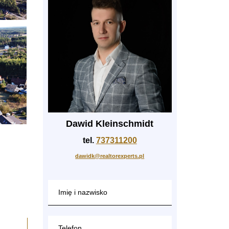
Dawid Kleinschmidt
tel.
737311200
dawidk@realtorexperts.pl