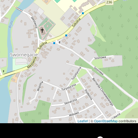
Leaflet
| ©
OpenStreetMap
contributors