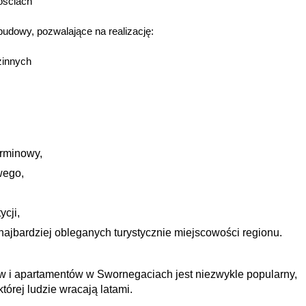
ościach
udowy, pozwalające na realizację:
zinnych
rminowy,
wego,
ycji,
najbardziej obleganych turystycznie miejscowości regionu.
 i apartamentów w Swornegaciach jest niezwykle popularny,
której ludzie wracają latami.