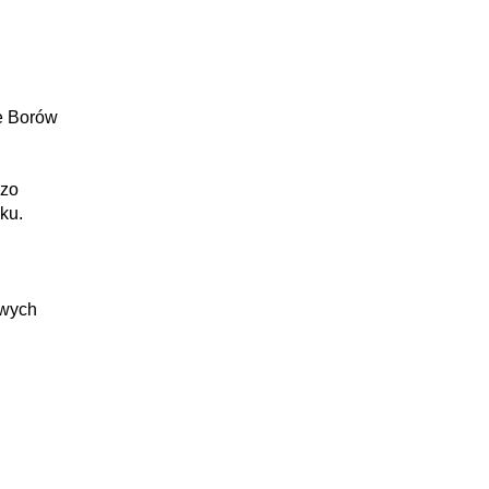
e Borów
dzo
ku.
owych