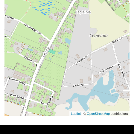
Leaflet
| ©
OpenStreetMap
contributors