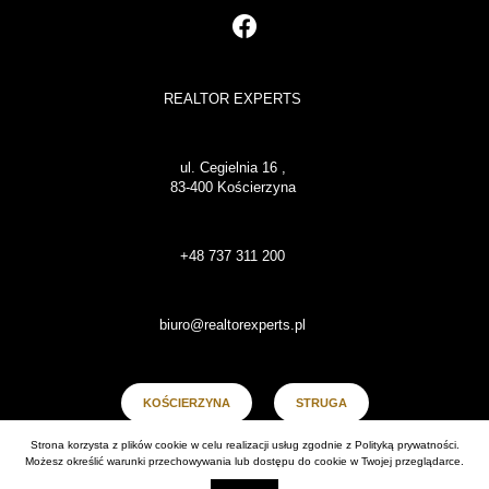
REALTOR EXPERTS
ul. Cegielnia 16 ,
83-400 Kościerzyna
+48 737 311 200
biuro@realtorexperts.pl
KOŚCIERZYNA
STRUGA
Strona korzysta z plików cookie w celu realizacji usług zgodnie z
Polityką prywatności
.
BRODNICA DOLNA
Możesz określić warunki przechowywania lub dostępu do cookie w Twojej przeglądarce.